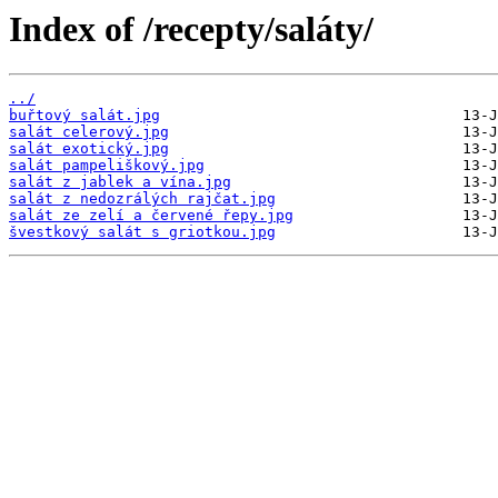
Index of /recepty/saláty/
../
buřtový salát.jpg
salát celerový.jpg
salát exotický.jpg
salát pampeliškový.jpg
salát z jablek a vína.jpg
salát z nedozrálých rajčat.jpg
salát ze zelí a červené řepy.jpg
švestkový salát s griotkou.jpg